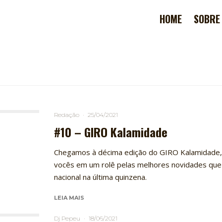
HOME
SOBRE
Redação
·
25/04/2021
#10 – GIRO Kalamidade
Chegamos à décima edição do GIRO Kalamidade,
vocês em um rolê pelas melhores novidades que
nacional na última quinzena.
LEIA MAIS
Dj Pepeu
·
18/06/2021