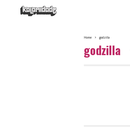
Home
godzilla
godzilla