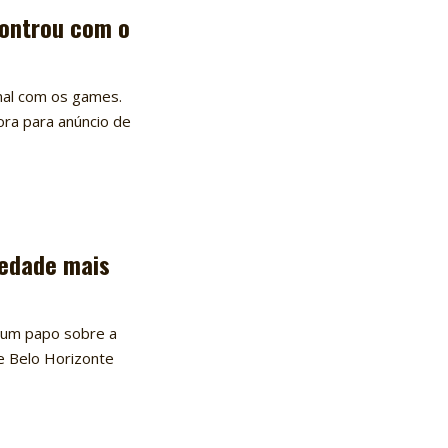
controu com o
nal com os games.
ora para anúncio de
ciedade mais
 um papo sobre a
de Belo Horizonte