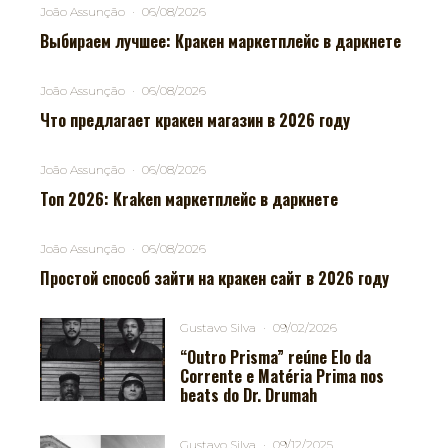
João Assunção
·
06/08/2026
Выбираем лучшее: Кракен маркетплейс в даркнете
João Assunção
·
06/08/2026
Что предлагает кракен магазин в 2026 году
João Assunção
·
06/08/2026
Топ 2026: Kraken маркетплейс в даркнете
João Assunção
·
06/08/2026
Простой способ зайти на кракен сайт в 2026 году
Gustavo Silva
·
09/02/2026
“Outro Prisma” reúne Elo da
Corrente e Matéria Prima nos
beats do Dr. Drumah
Gustavo Silva
·
09/12/2025