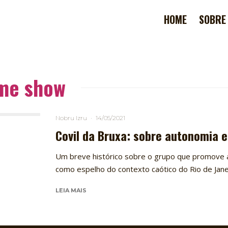
HOME
SOBRE
ime show
Nobru Izru
·
14/05/2021
Covil da Bruxa: sobre autonomia 
Um breve histórico sobre o grupo que promove a
como espelho do contexto caótico do Rio de Janei
LEIA MAIS