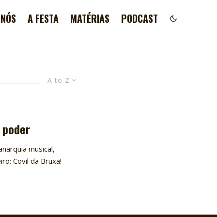
 NÓS
A FESTA
MATÉRIAS
PODCAST
A to Z
e poder
narquia musical,
ro: Covil da Bruxa!