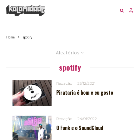
Home
spotify
Aleatórios
spotify
Redação
·
23/12/2021
Pirataria é bom e eu gosto
Redação
·
24/01/2022
O Funk e o SoundCloud