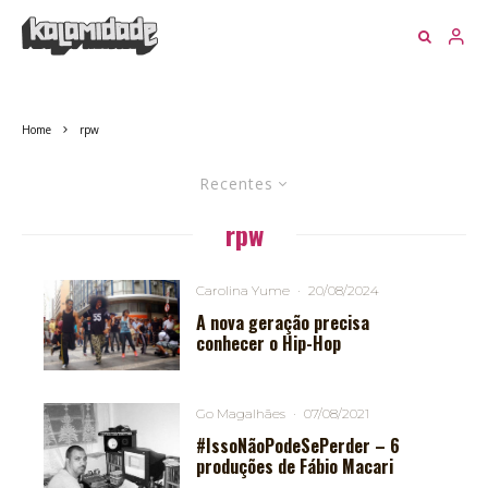
Home
rpw
Recentes
rpw
Carolina Yume
·
20/08/2024
A nova geração precisa
conhecer o Hip-Hop
Go Magalhães
·
07/08/2021
#IssoNãoPodeSePerder – 6
produções de Fábio Macari