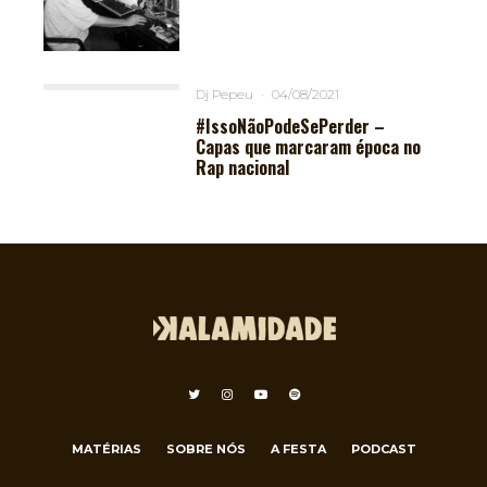
Dj Pepeu
·
04/08/2021
#IssoNãoPodeSePerder –
Capas que marcaram época no
Rap nacional
MATÉRIAS
SOBRE NÓS
A FESTA
PODCAST