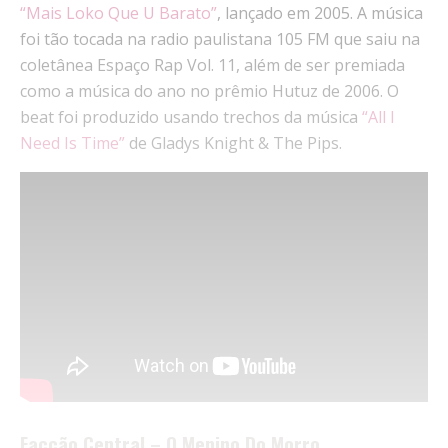
“Mais Loko Que U Barato”
, lançado em 2005. A música
foi tão tocada na radio paulistana 105 FM que saiu na
coletânea Espaço Rap Vol. 11, além de ser premiada
como a música do ano no prêmio Hutuz de 2006. O
beat foi produzido usando trechos da música
“All I
Need Is Time”
de Gladys Knight & The Pips.
Facção Central – O Menino Do Morro