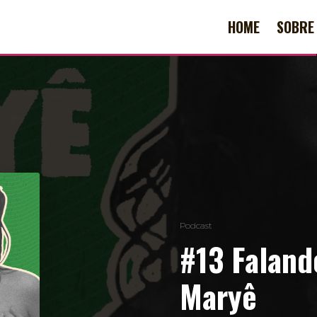
HOME
SOBRE
Podcast
#13 Faland
Maryê