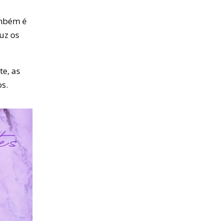
ambém é
uz os
te, as
os.