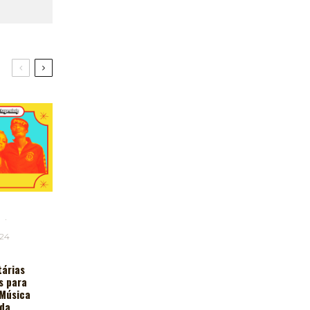
·
024
árias
s para
 Música
da