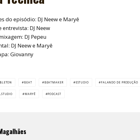
es do episódio: DJ Neew e Maryê
e entrevista: DJ Neew
 mixagem: DJ Pepeu
tal: DJ Neew e Maryê
apa: Giovanny
BLETON
BEAT
BEATMAKER
ESTUDIO
FALANDO DE PRODUÇÃO
LSTUDIO
MARYÊ
PODCAST
Magalhães