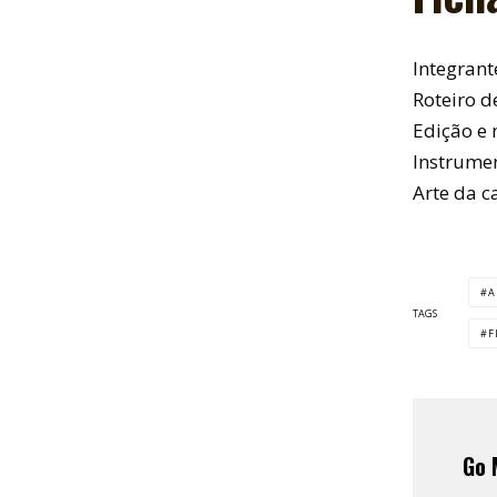
Integrant
Roteiro d
Edição e
Instrumen
Arte da c
A
TAGS
F
Go 