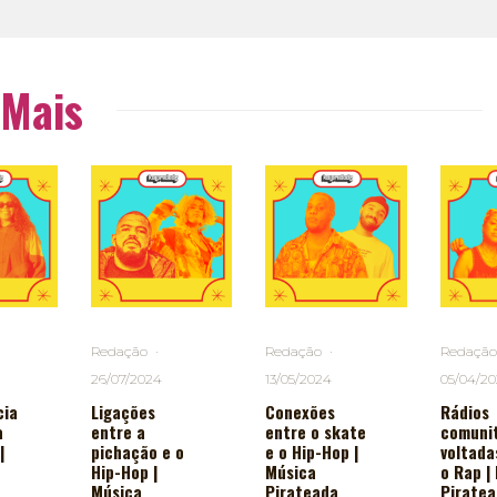
 Mais
Redação
·
Redação
·
Redação
26/07/2024
13/05/2024
05/04/2
cia
Ligações
Conexões
Rádios
a
entre a
entre o skate
comunit
|
pichação e o
e o Hip-Hop |
voltada
Hip-Hop |
Música
o Rap |
Música
Pirateada
Piratea