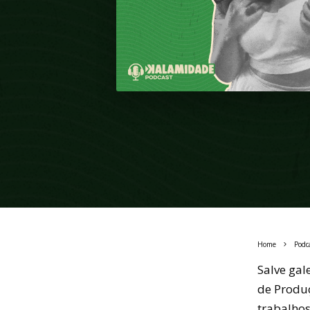
Home
Podc
Salve ga
de Produ
trabalho