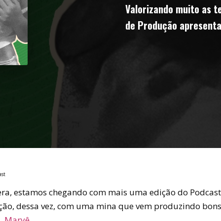
Valorizando muito as t
de Produção apresenta
ast
lera, estamos chegando com mais uma edição do Podcas
ção, dessa vez, com uma mina que vem produzindo bon
s,
Maryê
.