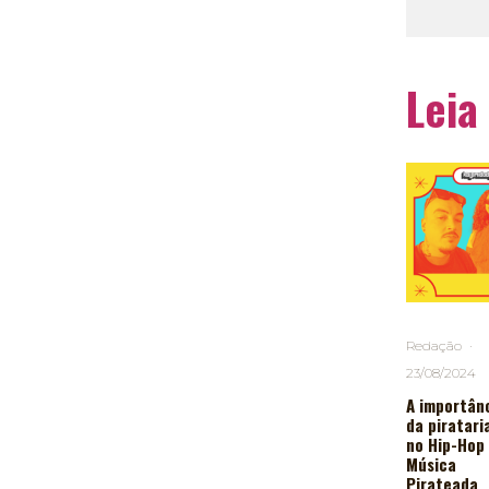
Leia
Redação
·
23/08/2024
A importân
da piratari
no Hip-Hop 
Música
Pirateada