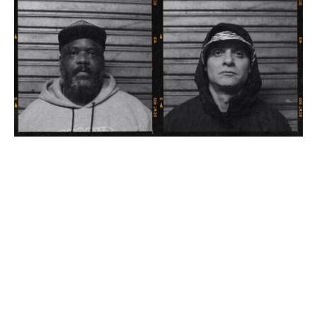
Gustavo Silva
·
09/02/2026
“Outro Prisma” reúne Elo da Corrente e Matéria Prima nos
beats do Dr. Drumah