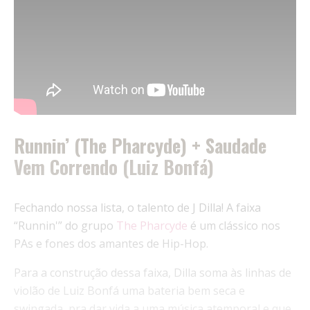
Runnin’ (The Pharcyde) + Saudade
Vem Correndo (Luiz Bonfá)
Fechando nossa lista, o talento de J Dilla! A faixa
“Runnin'” do grupo
The Pharcyde
é um clássico nos
PAs e fones dos amantes de Hip-Hop.
Para a construção dessa faixa, Dilla soma às linhas de
violão de Luiz Bonfá uma bateria bem seca e
swingada, pra dar vida a uma música atemporal e que