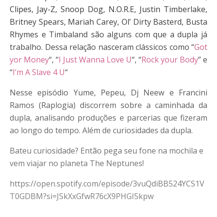
Clipes, Jay-Z, Snoop Dog, N.O.R.E, Justin Timberlake,
Britney Spears, Mariah Carey, Ol’ Dirty Basterd, Busta
Rhymes e Timbaland são alguns com que a dupla já
trabalho. Dessa relação nasceram clássicos como “
Got
yor Money
“, “
I Just Wanna Love U
“, “
Rock your Body
” e
“
I’m A Slave 4 U
“
Nesse episódio Yume, Pepeu, Dj Neew e Francini
Ramos (Raplogia) discorrem sobre a caminhada da
dupla, analisando produções e parcerias que fizeram
ao longo do tempo. Além de curiosidades da dupla.
Bateu curiosidade? Então pega seu fone na mochila e
vem viajar no planeta The Neptunes!
https://open.spotify.com/episode/3vuQdiBB524YCS1V
T0GDBM?si=JSkXxGfwR76cX9PHGI5kpw