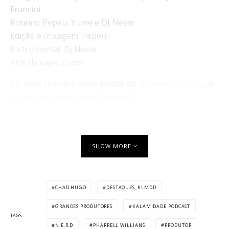
Francini
Roteiro: Pepeu, Yume e DJ Neew
Edição e mixagem: Pepeu
Instrumental: Dj Neew
Arte da capa: Yume
PS: Você também pode gostar do
Barulho pro DJ
, que
tal dar um check nesse também?
SHOW MORE
CHAD HUGO
DESTAQUES_KLMDD
GRANDES PRODUTORES
KALAMIDADE PODCAST
TAGS
N.E.R.D
PHARRELL WILLIANS
PRODUTOR