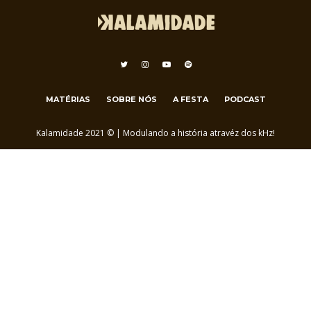
MATÉRIAS
SOBRE NÓS
A FESTA
PODCAST
Kalamidade 2021 © | Modulando a história atravéz dos kHz!