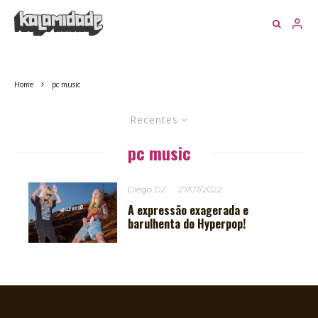
Home
pc music
Recentes
pc music
Diego DZ
·
27/07/2022
A expressão exagerada e
barulhenta do Hyperpop!