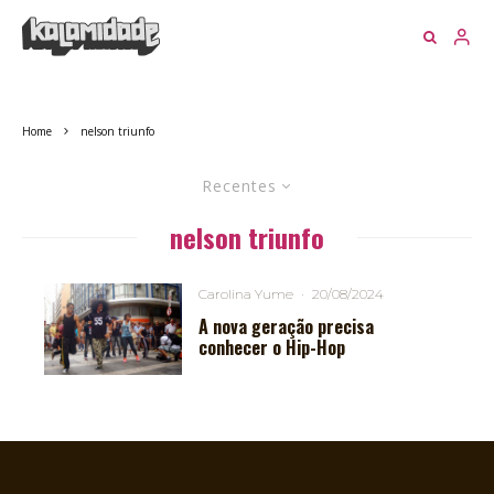
Home
nelson triunfo
Recentes
nelson triunfo
Carolina Yume
·
20/08/2024
A nova geração precisa
conhecer o Hip-Hop