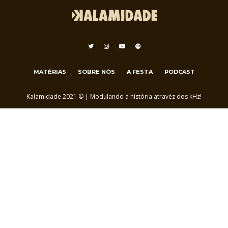
MATÉRIAS
SOBRE NÓS
A FESTA
PODCAST
Kalamidade 2021 © | Modulando a história atravéz dos kHz!