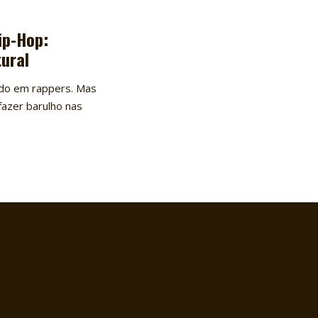
ip-Hop:
tural
ndo em rappers. Mas
azer barulho nas