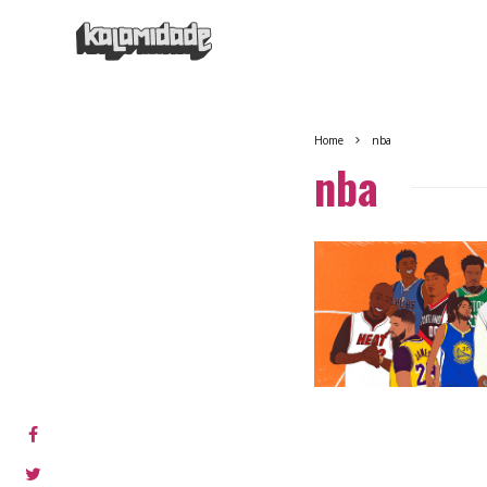
Home
nba
nba