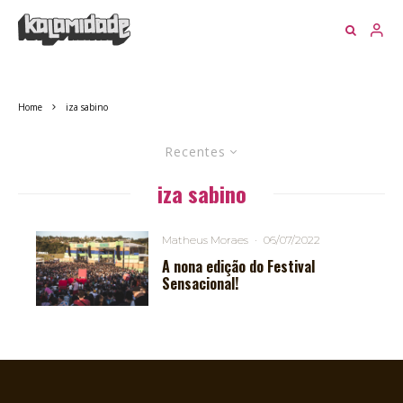
Home
iza sabino
Recentes
iza sabino
Matheus Moraes
·
06/07/2022
A nona edição do Festival
Sensacional!