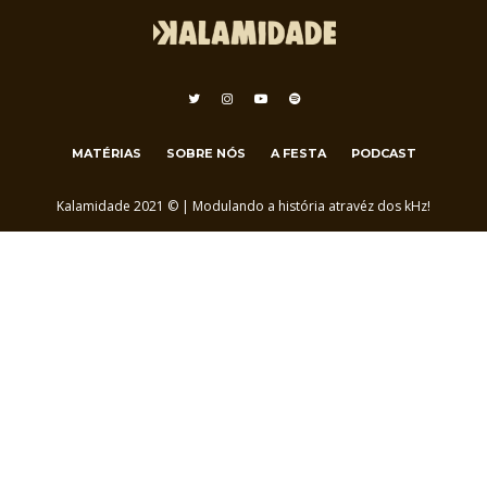
MATÉRIAS
SOBRE NÓS
A FESTA
PODCAST
Kalamidade 2021 © | Modulando a história atravéz dos kHz!