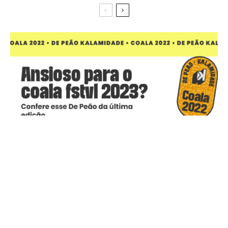
para a maior de BH, DJ Kingdom fechar o palco
Masterplano com chave de ouro.
PALCO CORETO