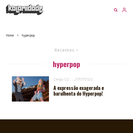
Home
hyperpop
Recentes
hyperpop
Diego DZ
·
27/07/2022
A expressão exagerada e
barulhenta do Hyperpop!