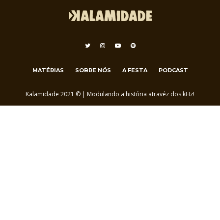
MATÉRIAS
SOBRE NÓS
A FESTA
PODCAST
Kalamidade 2021 © | Modulando a história atravéz dos kHz!