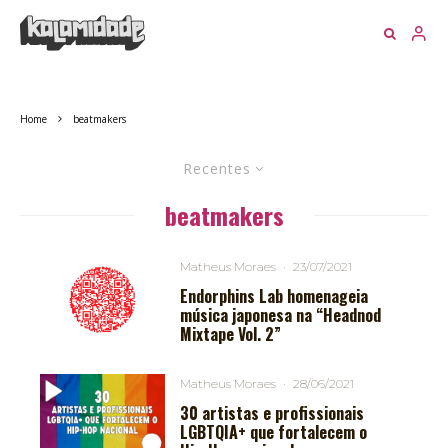
Home
beatmakers
Recentes
beatmakers
Matheus Moraes
·
23/07/2021
Endorphins Lab homenageia
música japonesa na “Headnod
Mixtape Vol. 2”
Matheus Moraes
·
28/06/2021
30 artistas e profissionais
LGBTQIA+ que fortalecem o