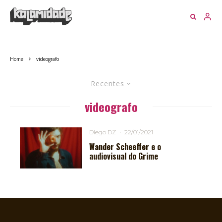
Home
videografo
Recentes
videografo
Diego DZ
·
22/01/2021
Wander Scheeffer e o
audiovisual do Grime