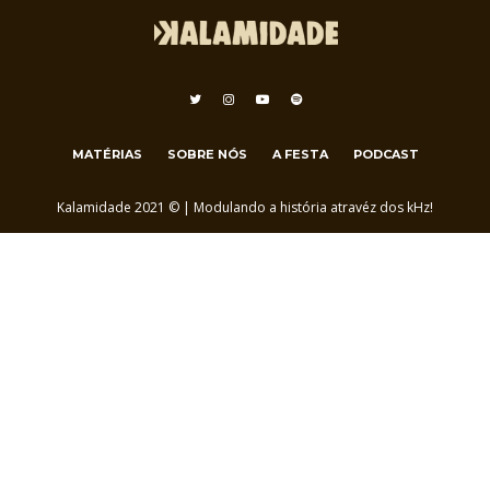
MATÉRIAS
SOBRE NÓS
A FESTA
PODCAST
Kalamidade 2021 © | Modulando a história atravéz dos kHz!