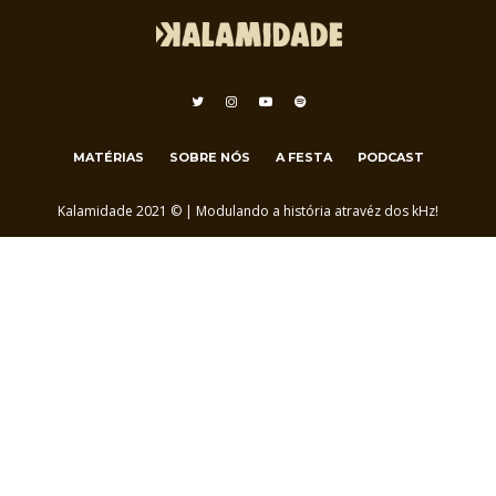
MATÉRIAS
SOBRE NÓS
A FESTA
PODCAST
Kalamidade 2021 © | Modulando a história atravéz dos kHz!