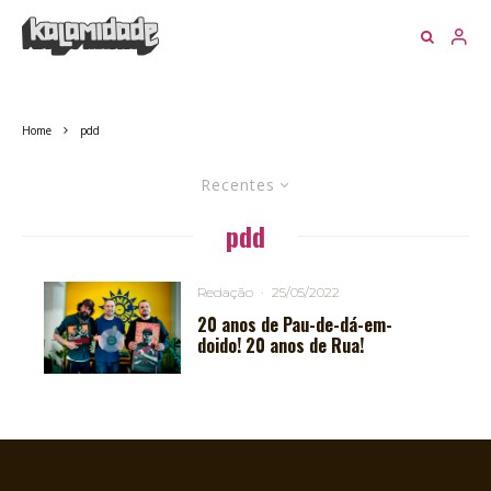
Home
pdd
Recentes
pdd
Redação
·
25/05/2022
20 anos de Pau-de-dá-em-
doido! 20 anos de Rua!