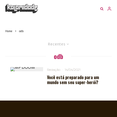
Home
odb
Recentes
odb
Redação
·
14/04/2021
Você está preparado para um
mundo sem seu super-herói?