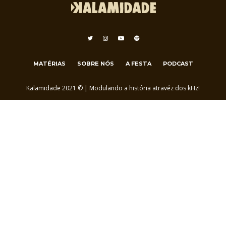
MATÉRIAS
SOBRE NÓS
A FESTA
PODCAST
Kalamidade 2021 © | Modulando a história atravéz dos kHz!