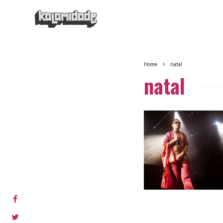
Home
natal
natal