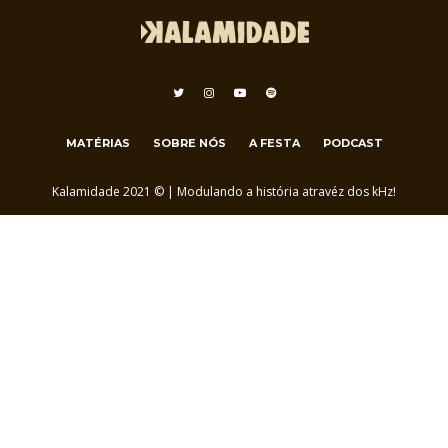
MATÉRIAS
SOBRE NÓS
A FESTA
PODCAST
Kalamidade 2021 © | Modulando a história atravéz dos kHz!