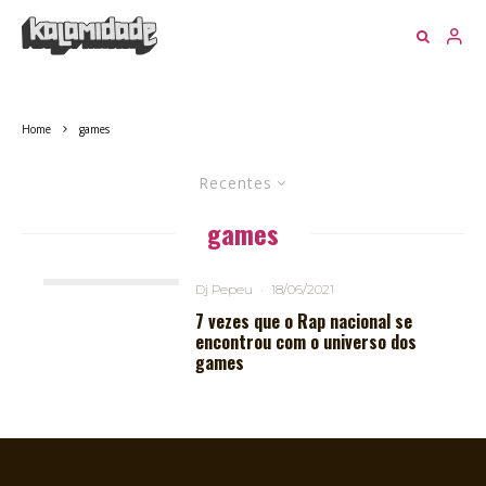
Home
games
Recentes
games
Dj Pepeu
·
18/06/2021
7 vezes que o Rap nacional se
encontrou com o universo dos
games