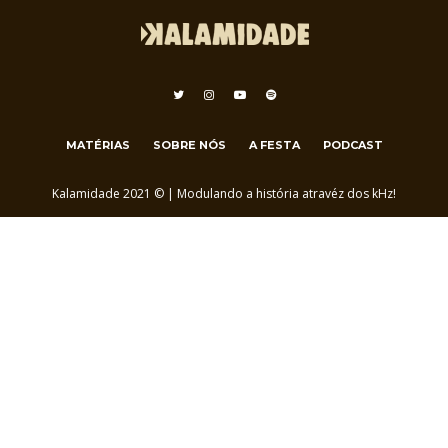
MATÉRIAS
SOBRE NÓS
A FESTA
PODCAST
Kalamidade 2021 © | Modulando a história atravéz dos kHz!