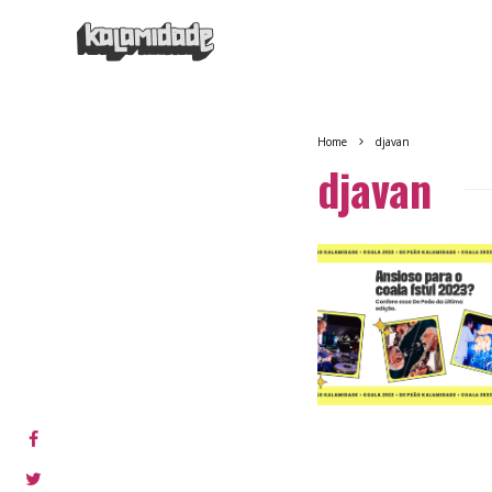
Home
djavan
djavan