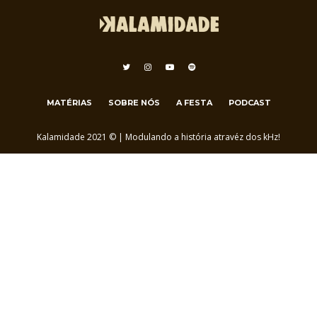
MATÉRIAS
SOBRE NÓS
A FESTA
PODCAST
Kalamidade 2021 © | Modulando a história atravéz dos kHz!