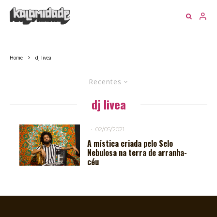
Home
dj livea
Recentes
dj livea
·
02/05/2021
A mística criada pelo Selo
Nebulosa na terra de arranha-
céu