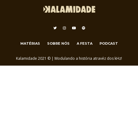
MATÉRIAS
SOBRE NÓS
A FESTA
PODCAST
Kalamidade 2021 © | Modulando a história atravéz dos kHz!