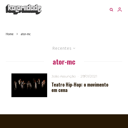
Home
ator-mc
Recentes
ator-mc
João Assunção
·
29/01/2021
Teatro Hip-Hop: o movimento
em cena