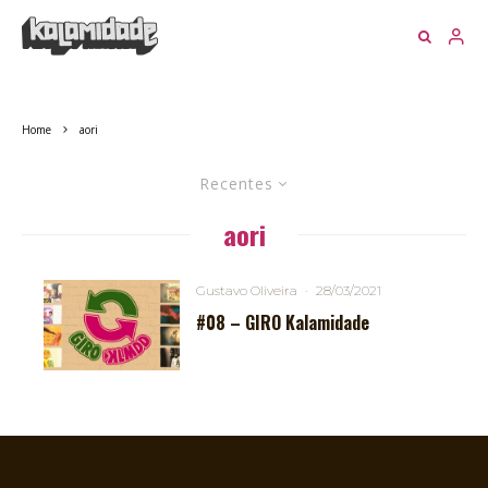
Home
aori
Recentes
aori
Gustavo Oliveira
·
28/03/2021
#08 – GIRO Kalamidade