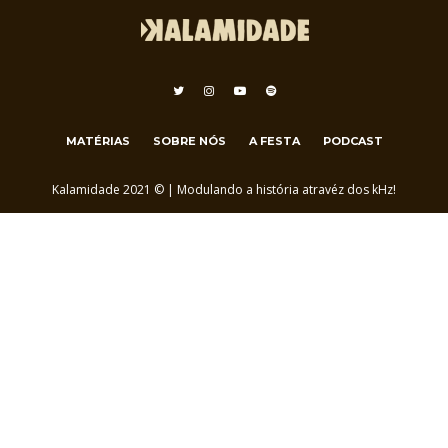
MATÉRIAS
SOBRE NÓS
A FESTA
PODCAST
Kalamidade 2021 © | Modulando a história atravéz dos kHz!