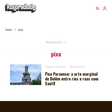
Home
pixo
Recentes
pixo
Miguel Soares
·
16/04/2024
Pixo Paraense: a arte marginal
de Belém entre rios e ruas com
Sant0