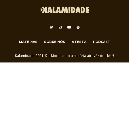
MATÉRIAS
SOBRE NÓS
A FESTA
PODCAST
Kalamidade 2021 © | Modulando a história atravéz dos kHz!